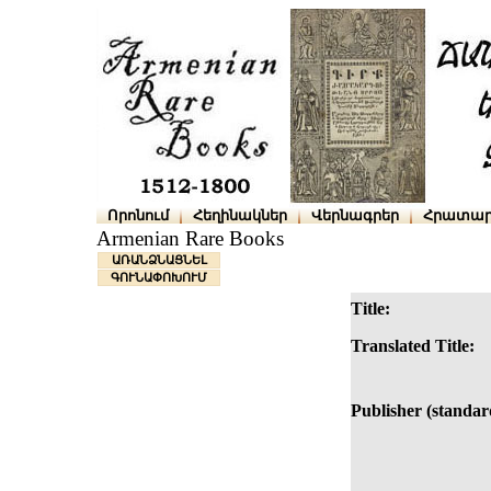
Որոնում
Հեղինակներ
Վերնագրեր
Հրատար
Armenian Rare Books
ԱՌԱՆՁՆԱՑՆԵԼ
ԳՈՒՆԱՓՈԽՈՒՄ
Title:
Translated Title:
Publisher (standar