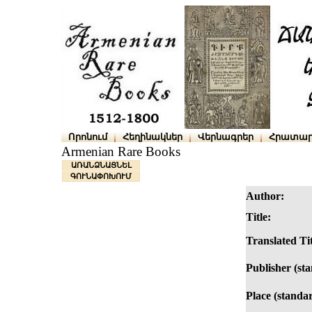
Որոնում
Հեղինակներ
Վերնագրեր
Հրատար
Armenian Rare Books
ԱՌԱՆՁՆԱՑՆԵԼ
ԳՈՒՆԱՓՈԽՈՒՄ
Author:
Title:
Translated Tit
Publisher (st
Place (standa