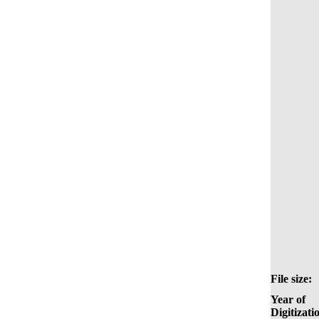
File size:
Year of
Digitizati