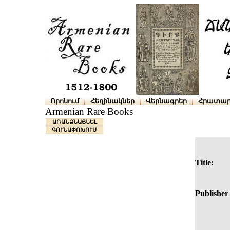
Որոնում
Հեղինակներ
Վերնագրեր
Հրատար
Armenian Rare Books
ԱՌԱՆՁՆԱՑՆԵԼ
ԳՈՒՆԱՓՈԽՈՒՄ
Title:
Publisher 