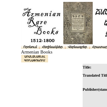
Որոնում
Հեղինակներ
Վերնագրեր
Հրատար
Armenian Books
ԱՌԱՆՁՆԱՑՆԵԼ
ԳՈՒՆԱՓՈԽՈՒՄ
Title:
Translated Titl
Publisher(stan