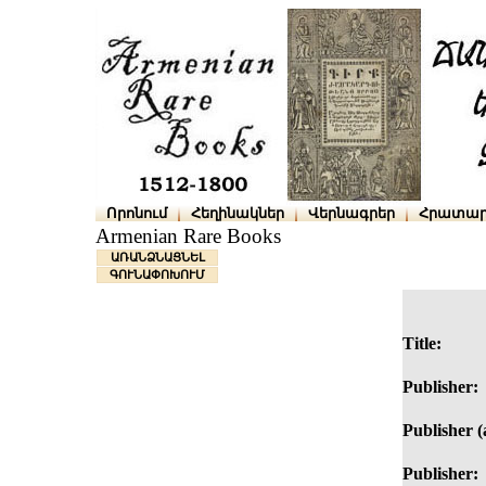
Որոնում
Հեղինակներ
Վերնագրեր
Հրատար
Armenian Rare Books
ԱՌԱՆՁՆԱՑՆԵԼ
ԳՈՒՆԱՓՈԽՈՒՄ
Title:
Publisher:
Publisher (a
Publisher: