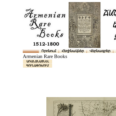
Որոնում
Հեղինակներ
Վերնագրեր
Armenian Rare Books
ԱՌԱՆՁՆԱՑՆԵԼ
ԳՈՒՆԱՓՈԽՈՒՄ