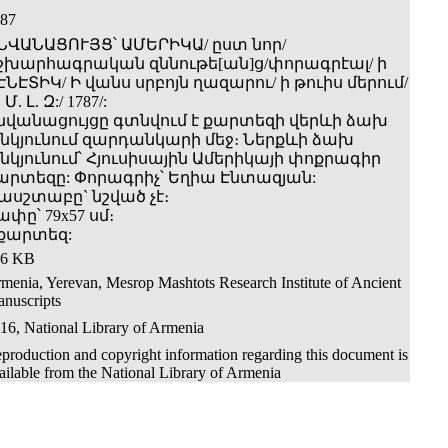
87
ՆՎԱՆԱՑՈՒՅՑ՝ ԱՄԵՐԻԿԱ/ ըստ նոր/
շխարհագրական զննութե[ան]ց/փորագրէալ/ ի
ԷՆԷՏԻԿ/ Ի վանս սրբոյն ղազարու/ ի թուիս մերում/
 Մ. Լ. Զ:/ 1787/:
նվանացույցը գտնվում է քարտեզի վերևի ձախ
նկյունում զարդանկարի մեջ։ Ներքևի ձախ
նկյունում՝ Հյուսիսային Ամերիկայի փոքրագիր
արտեզը: Փորագրիչ՝ Եղիա Էնտազյան:
ասշտաբը` նշված չէ։
ափը՝ 79x57 սմ։
 քարտեզ:
36 KB
menia, Yerevan, Mesrop Mashtots Research Institute of Ancient
nuscripts
16, National Library of Armenia
production and copyright information regarding this document is
ailable from the National Library of Armenia