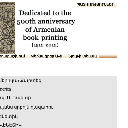
Տուն
Օգնություն
ՆԱԽԱՊԱՏՎՈՒԹՅՈՒՆՆԵՐ
եղաբաշխում
Վերնագրեր Ա-Ֆ
Նյութի տեսակ
մերիկա։ Քարտեզ
erica
պ. Ս. Ղազար
 վանս սրբոյն ղազարու
ենետիկ
 ՎԷՆԷՏԻԿ