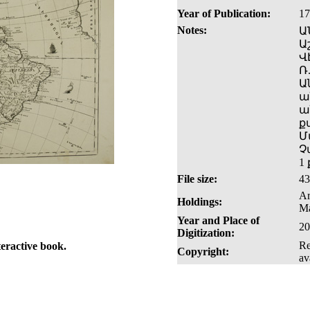
Year of Publication:
17
Notes:
Ա
Ա
Վ
Ռ.
Ա
ա
ա
ք
Մ
Չ
1
File size:
4
Ar
Holdings:
Ma
Year and Place of
20
Digitization:
Re
teractive book.
Copyright:
av