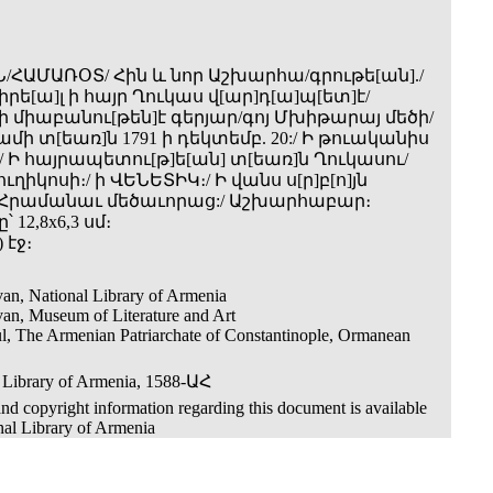
/ՀԱՄԱՌՕՏ/ Հին և նոր Աշխարհա/գրութե[ան]./
[ա]լ ի հայր Ղուկաս վ[ար]դ[ա]պ[ետ]է/
ի միաբանու[թեն]է գերյար/գոյ Մխիթարայ մեծի/
ամի տ[եառ]ն 1791 ի դեկտեմբ. 20:/ Ի թուականիս
/ Ի հայրապետու[թ]ե[ան] տ[եառ]ն Ղուկասու/
ւղիկոսի։/ ի ՎԵՆԵՏԻԿ։/ Ի վանս ս[ր]բ[ո]յն
 Հրամանաւ մեծաւորաց:/ Աշխարհաբար։
 12,8x6,3 սմ։
 էջ։
an, National Library of Armenia
an, Museum of Literature and Art
ul, The Armenian Patriarchate of Constantinople, Ormanean
 Library of Armenia, 1588-ԱՀ
nd copyright information regarding this document is available
nal Library of Armenia