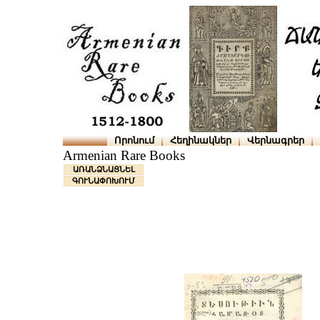
Որոնում
Հեղինակներ
Վերնագրեր
Armenian Rare Books
ԱՌԱՆՁՆԱՑՆԵԼ
ԳՈՒՆԱՓՈԽՈՒՄ