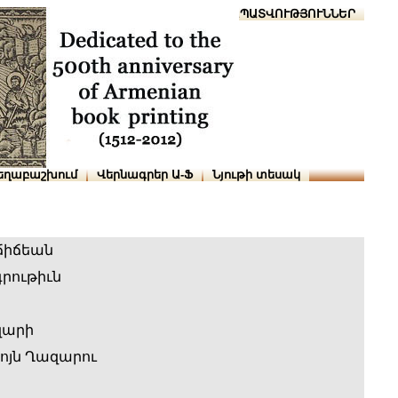
Տուն
Օգնություն
ՆԱԽԱՊԱՏՎՈՒԹՅՈՒՆՆԵՐ
եղաբաշխում
Վերնագրեր Ա-Ֆ
Նյութի տեսակ
ճիճեան
րութիւն
զարի
բոյն Ղազարու