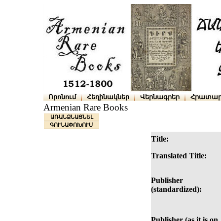
Որոնում
Հեղինակներ
Վերնագրեր
Հրատար
Armenian Rare Books
ԱՌԱՆՁՆԱՑՆԵԼ
ԳՈՒՆԱՓՈԽՈՒՄ
Title:
Translated Title:
Publisher
(standardized):
Publisher (as it is on