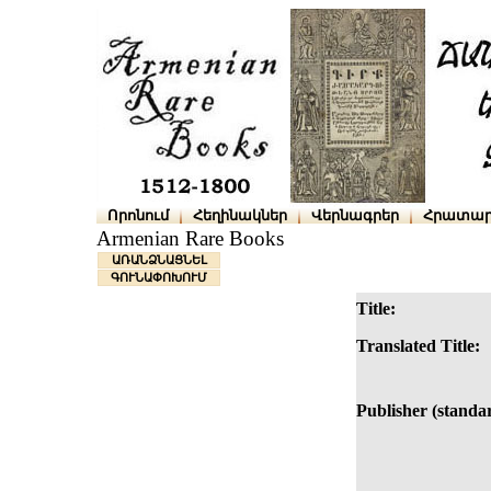
Որոնում
Հեղինակներ
Վերնագրեր
Հրատար
Armenian Rare Books
ԱՌԱՆՁՆԱՑՆԵԼ
ԳՈՒՆԱՓՈԽՈՒՄ
Title:
Translated Title:
Publisher (standa