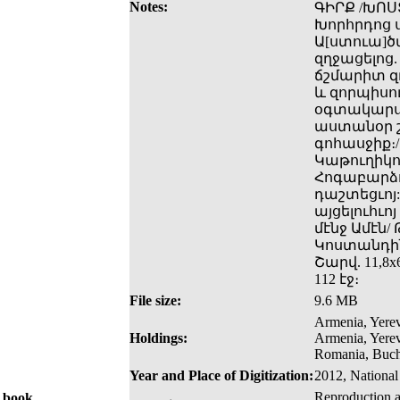
Notes:
ԳԻՐՔ /ԽՈՍ
Խորհրդոց ս
Ա[ստուա]ծ
զղջացելոց.
ճշմարիտ զղ
և զորպիսու
օգտակարս 
աստանօր շ
գոհասջիք։
Կաթուղիկոս
Հոգաբարձո
դաշտեցւոյ:
այցելուհւո
մէնջ Ամէն/ 
Կոստանդին
Շարվ. 11,8x6
112 էջ։
File size:
9.6 MB
Armenia, Yerev
Holdings:
Armenia, Yere
Romania, Buch
Year and Place of Digitization:
2012, National
Reproduction a
e book.