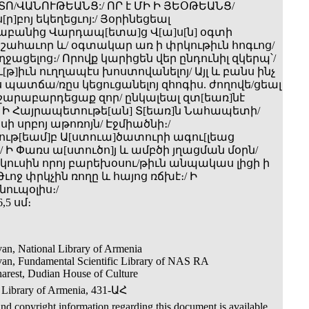
ՏՈ/ՎԱՆՈՒԹԵԱՆՑ:/ ՈՐ է ՄԻ Ի ՅԵՕԹԵԱՆՑ/
[ր]բոյ եկեղեցւոյ:/ Յօրինեցեալ
աբանից Վարդապ[ետա]ց Վ[ա]ս[ն] օգտի
 շահաւոր և/ օգտակար առ ի փրկութիւն հոգւոց/
ջացելոց։/ Որովք կարիցեն վեր ընդունիլ զկերպ՝/
[թ]իւն ուղղապէս խոստովանելոյ/ Այլ և բանս ինչ
պատճա/ռըս կեցուցանելոյ զհոգիս. ժողովե/ցեալ
արաբարդեցաք զոր/ ընկալեալ զտ[եառ]նէ
/ Ի Հայրապետութե[ան] Տ[եառ]ն Նահապետի/
ի սրբոյ աթոռոյն/ Էջմիածնի։/
ւթ[եամ]բ Ա[ստուա]ծատուրի ագու[լեաց
/ Ի Փառս ա[ստուծո]յ և ամբծի յղացման մօրն/
յ կուսին որոյ բարեխօսու/թիւն անպակաս լիցի ի
Թւոջ փրկչին ռողը և հայոց ռճխէ։/ Ի
ուպօլիս։/
,5 սմ։
an, National Library of Armenia
van, Fundamental Scientific Library of NAS RA
arest, Dudian House of Culture
 Library of Armenia, 431-ԱՀ
nd copyright information regarding this document is available