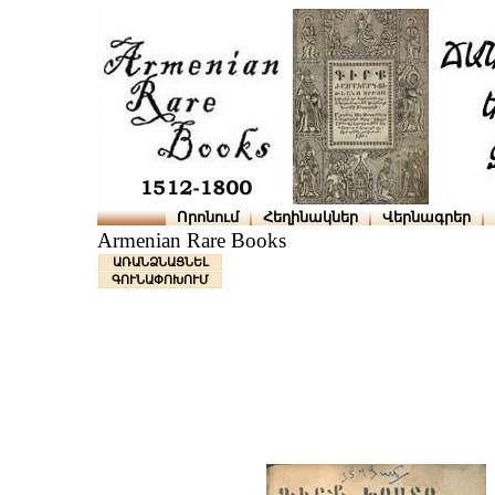
Որոնում
Հեղինակներ
Վերնագրեր
Armenian Rare Books
ԱՌԱՆՁՆԱՑՆԵԼ
ԳՈՒՆԱՓՈԽՈՒՄ