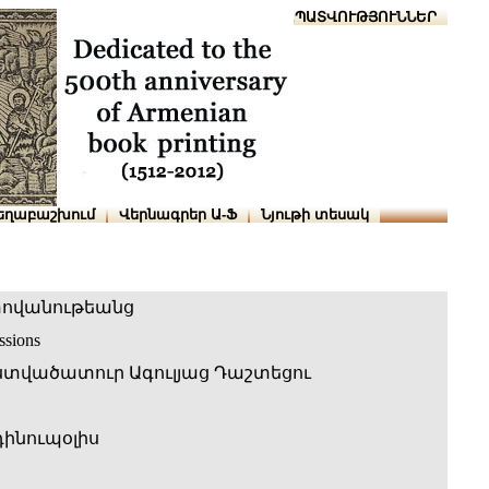
Տուն
Օգնություն
ՆԱԽԱՊԱՏՎՈՒԹՅՈՒՆՆԵՐ
եղաբաշխում
Վերնագրեր Ա-Ֆ
Նյութի տեսակ
տովանութեանց
ssions
տվածատուր Ագուլյաց Դաշտեցու
ինուպօլիս