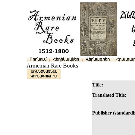
Որոնում
Հեղինակներ
Վերնագրեր
Հրատար
Armenian Rare Books
ԱՌԱՆՁՆԱՑՆԵԼ
ԳՈՒՆԱՓՈԽՈՒՄ
Title:
Translated Title:
Publisher (standardi