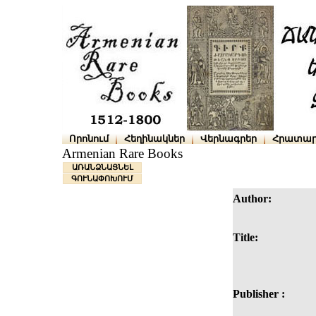
Որոնում
Հեղինակներ
Վերնագրեր
Հրատար
Armenian Rare Books
ԱՌԱՆՁՆԱՑՆԵԼ
ԳՈՒՆԱՓՈԽՈՒՄ
Author:
Title:
Publisher :