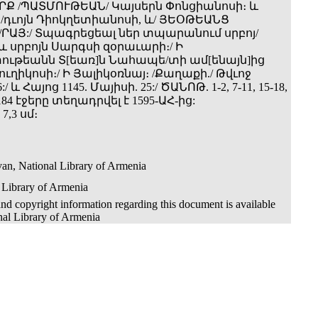
ԻՐՔ /ՊԱՏՄՈՒԹԵԱՆ/ Կայսերն Փոնցիանոսի։ և
ր/դւոյն Դիոկղետիանոսի, և/ ՅԵՕԹԵԱՆՑ
ՐԱՅ:/ Տպագրեցեալ ներ տպարանում սրբոյ/
և սրբոյն Սարգսի զօրաւարի։/ Ի
ւթեանն Տ[եառ]ն Նահապե/տի ամ[ենայն]ից
ւղիկոսի։/ Ի Յալիկօռնայ։ /Քաղաքի./ Թվւոջ
:/ և Հայոց 1145. Մայիսի. 25:/ ԾԱՆՈԹ. 1-2, 7-11, 15-18,
0-184 էջերը տեղադրվել է 1595-ԱՀ-ից:
 7,3 սմ։
an, National Library of Armenia
 Library of Armenia
nd copyright information regarding this document is available
nal Library of Armenia