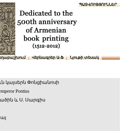
Տուն
Օգնություն
ՆԱԽԱՊԱՏՎՈՒԹՅՈՒՆՆԵՐ
եղաբաշխում
Վերնագրեր Ա-Ֆ
Նյութի տեսակ
ն կայսերն Փոնցիանոսի
 emperor Pontius
իածին և Ս. Սարգիս
նայ