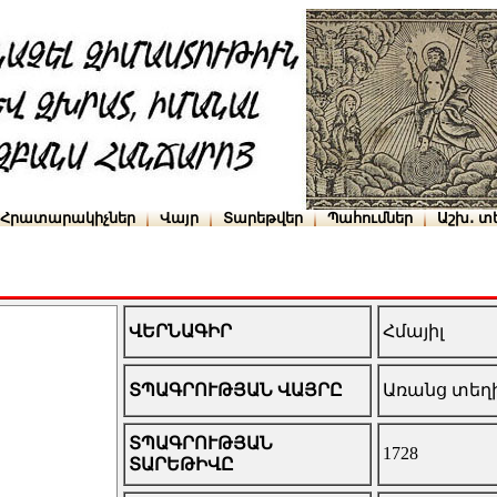
Հրատարակիչներ
Վայր
Տարեթվեր
Պահումներ
Աշխ․ տ
ՎԵՐՆԱԳԻՐ
Հմայիլ
ՏՊԱԳՐՈՒԹՅԱՆ ՎԱՅՐԸ
Առանց տեղ
ՏՊԱԳՐՈՒԹՅԱՆ
1728
ՏԱՐԵԹԻՎԸ