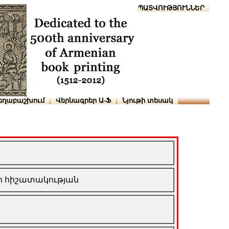
Տուն
Օգնություն
ՆԱԽԱՊԱՏՎՈՒԹՅՈՒՆՆԵՐ
եղաբաշխում
Վերնագրեր Ա-Ֆ
Նյութի տեսակ
ի հիշատակության