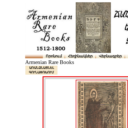
Որոնում
Հեղինակներ
Վերնագրեր
Armenian Rare Books
ԱՌԱՆՁՆԱՑՆԵԼ
ԳՈՒՆԱՓՈԽՈՒՄ