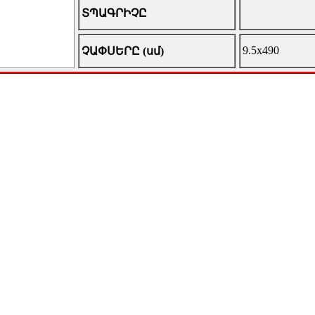
ՏՊԱԳՐԻՉԸ
9.5x490
ՉԱՓՍԵՐԸ (սմ)