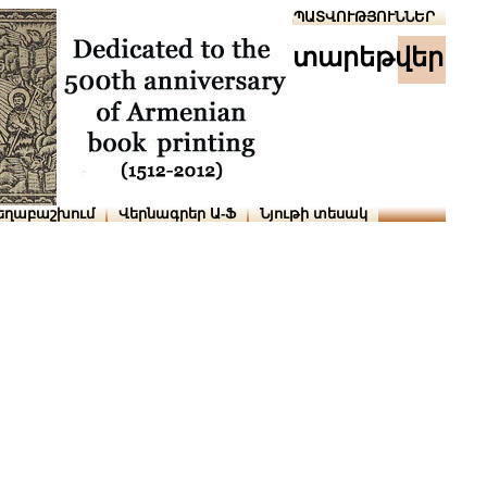
Տուն
Օգնություն
ՆԱԽԱՊԱՏՎՈՒԹՅՈՒՆՆԵՐ
տարեթվեր
եղաբաշխում
Վերնագրեր Ա-Ֆ
Նյութի տեսակ