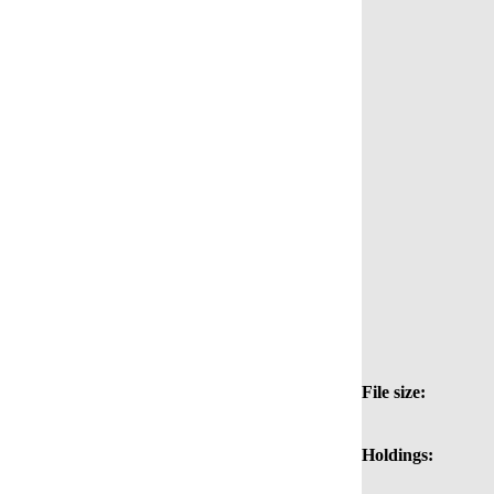
File size:
Holdings: