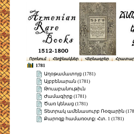
Որոնում
Հեղինակներ
Վերնագրեր
Հրատար
1781
Աղօթամատոյց (1781)
Այբբենարան (1781)
Թուաբանութիւն
Ժամագիրք (1781)
Ծառ կենաց (1781)
Տետրակ ամենասուրբ Ռօզարին (178
Քարոզք համառօտք: Հտ. 1 (1781)