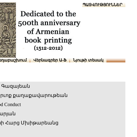
Տուն
Օգնություն
ՆԱԽԱՊԱՏՎՈՒԹՅՈՒՆՆԵՐ
եղաբաշխում
Վերնագրեր Ա-Ֆ
Նյութի տեսակ
ս Գազայեան
րւոք քաղաքավարութեան
od Conduct
արյան
ի Հարց Մխիթարեանց