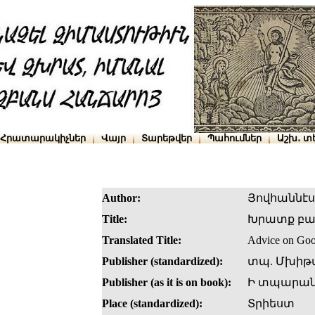
Հրատարակիչներ
Վայր
Տարեթվեր
Պահումներ
Աշխ․ տ
Author:
Յովհաննէ
Title:
Խրատք բա
Translated Title:
Advice on Go
Publisher (standardized):
տպ. Մխիթ
Publisher (as it is on book):
Ի տպարան
Place (standardized):
Տրիեստ