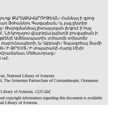
րւոք/ ՔԱՂԱՔԱՎԱՐՈՒԹԵԱՆ/ Հանեալ ի գրոց
առ Յօհաննու Գազայեան,/ և յայլ ընտիր
/ Թարգմանեալ յիտալական լե­/զուէ ի հայ
Հ. Նի­/կողայոս վ[ար]դ[ա]պ[ետ]է բուզայեան ի
թ[են]է Ամենապատիւ տ[եառ]ն տ[եառ]ն/
րաբունապետի, և/ Աբբայի։/ Տպագրեալ Յամի
86։/ Ի ԹՐԵՍՏ./ Ի տպարանի Հարց Մխի­/
 Հրամանաւ Մեծաւորաց։/
6 սմ։
an, National Library of Armenia
ul, The Armenian Patriarchate of Constantinople, Ormanean
 Library of Armenia, 1225-ԱՀ
nd copyright information regarding this document is available
nal Library of Armenia