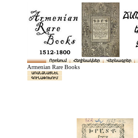
Որոնում
Հեղինակներ
Վերնագրեր
Armenian Rare Books
ԱՌԱՆՁՆԱՑՆԵԼ
ԳՈՒՆԱՓՈԽՈՒՄ