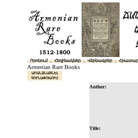
Որոնում
Հեղինակներ
Վերնագրեր
Հրատար
Armenian Rare Books
ԱՌԱՆՁՆԱՑՆԵԼ
ԳՈՒՆԱՓՈԽՈՒՄ
Author:
Title: