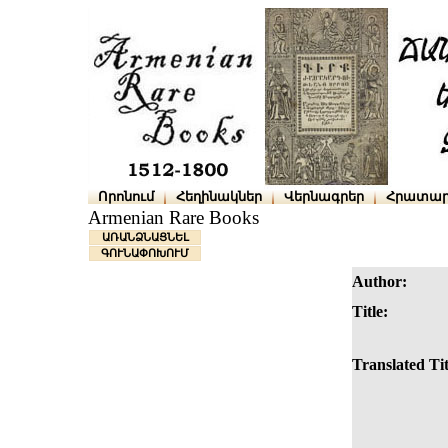
Որոնում
Հեղինակներ
Վերնագրեր
Հրատար
Armenian Rare Books
ԱՌԱՆՁՆԱՑՆԵԼ
ԳՈՒՆԱՓՈԽՈՒՄ
Author:
Title:
Translated Tit