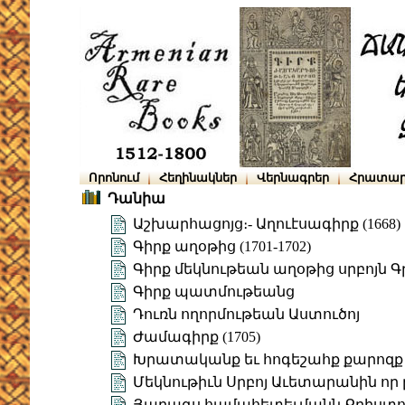
Որոնում
Հեղինակներ
Վերնագրեր
Հրատար
Դանիա
Աշխարհացոյց։- Աղուէսագիրք (1668)
Գիրք աղօթից (1701-1702)
Գիրք մեկնութեան աղօթից սրբոյն 
Գիրք պատմութեանց
Դուռն ողորմութեան Աստուծոյ
Ժամագիրք (1705)
Խրատականք եւ հոգեշահք քարոզք
Մեկնութիւն Սրբոյ Աւետարանին որ ը
Յաղագս համահետեւմանն Քրիստոսի 