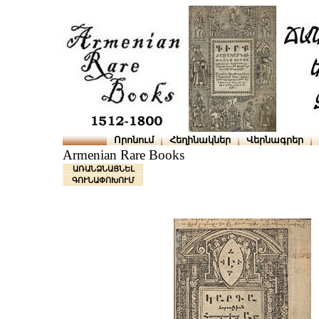
Որոնում
Հեղինակներ
Վերնագրեր
Armenian Rare Books
ԱՌԱՆՁՆԱՑՆԵԼ
ԳՈՒՆԱՓՈԽՈՒՄ