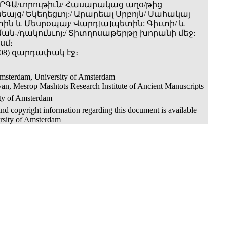
ԱՐԳԱ/ւորութիւն/ Հասարակաց աղօ/թից
այց/ Եկեղեցւոյ:/ Արարեալ Սրբոյն/ Սահակայ
ին և Մեսրօպայ/ Վարդ[ա]պետին: Գիւտի/ և
ման-/դակունւոյ:/ Տիտղոսաթերթը խորանի մեջ:
 սմ։
(=608) զարդափակ էջ։
Amsterdam, University of Amsterdam
an, Mesrop Mashtots Research Institute of Ancient Manuscripts
ity of Amsterdam
nd copyright information regarding this document is available
rsity of Amsterdam