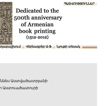
Տուն
Օգնություն
ՆԱԽԱՊԱՏՎՈՒԹՅՈՒՆՆԵՐ
եղաբաշխում
Վերնագրեր Ա-Ֆ
Նյութի տեսակ
աննես Աստվածատրյանի
ի Աստուածատուրի