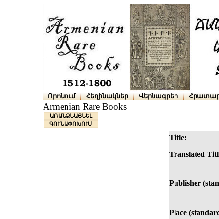
Որոնում
Հեղինակներ
Վերնագրեր
Հրատար
Armenian Rare Books
ԱՌԱՆՁՆԱՑՆԵԼ
ԳՈՒՆԱՓՈԽՈՒՄ
Title:
Translated Titl
Publisher (sta
Place (standar