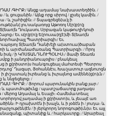
ԱԴԱՄ /ԳԻՐՔ:/ Անցք ադամայ/ նախաստեղծին. /
 / և ցուցանին / Այնք որք սիրով / լըսել կամին. /
ա / և շահիցին։ // Տպագրեցե[ա]լ ի
թե[ան] լու/սակառոյց Աթոռոյ Ս[ր]բ[ո]յ
 Տ[եառ]ն Ղուկասու Սրբազան կաթուղի/կոսի
այոց։/ Եւ ս[ր]բ[ո]յ Ե[րուսա]ղ[է]մի Տ[եառ]ն
նոր­/հափայլ Պատրիարգի։/ Եւ
ւպօլսոյ Տ[եառ]ն Դանի/էլի ա[ստուա]ծաբան
ի և ար/ժանաժառանգ Պատրիարգի։ / Որոյ
 իսկ / ի ԿՈՍՏԱՆԴՆՈՒՊՕԼԻՍ։/ Յամի Տեառն
եամբք ի յանդրիանուպօլիս / բնակեալ
ց ի ք[րիստո]ս հան/գուցեալ մահտեսի Պետրոս
որդւոց՝ Ղազար, ՅօհաննԷս, Խա/չատուր ազնուոցն
 ի յի/շատակ իւրեանց և իւրայնոց ամ[ենե]ց[ո]ւն /
և ննջեցելոց։ /
ԱԴԱՄ/ ԳԻՐՔ: / Յորում պարունակին բանք յար /
 և պատմութիւնք / պատշաճաւորք յաղագս
/ մերոց Ադամայ և Եւայի։ Համեմա/տեալ
րհրդով յադամայ ի ք[րիստո]ս, և յեւայէ առ
ծինն։ Ի դրախտէն ի խաչն, և ի յօձէն ի / յուդա։ և
րչութ[են]էն / ի յերկրորդ նորոգութի[ւն]ս։ Եւ այլ
զանազանք, պիտանիք և / հարկաւորք։ / Արարեալ