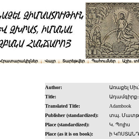
Հրատարակիչներ
Վայր
Տարեթվեր
Պահումներ
Աշխ․ տ
Author:
Առաքել Սի
Title:
Ադամգիրք
Translated Title:
Adambook
Publisher (standardized):
տպ. Մատթ
Place (standardized):
Կ. Պոլիս
Place (as it is on book):
ի ԿՈՍՏԱՆ