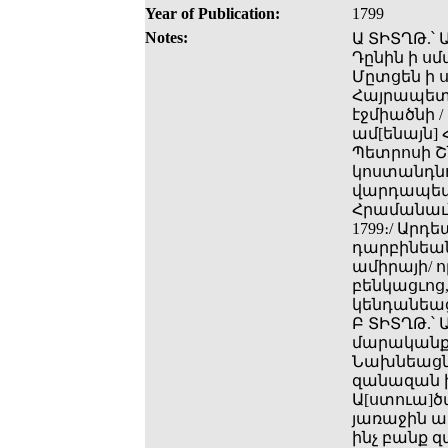
Year of Publication:
1799
Notes:
Ա ՏԻՏՂԹ.՝ 
Դընին ի սմա
Մըտցեն ի ս
Հայրապետու
էջմիածնի /
ամ[ենայն] Հ
Պետրոսի Շ
կոստանդնո
վարդապետ
Հրամանաւն
1799։/ Արդ
դարբինեան
ամիրայի/ 
բենկացւոց,
կենդանեաց 
Բ ՏԻՏՂԹ.՝ 
մարականք
Նախնեացն 
զանազան խո
Ա[ստուա]ծա
յառաջին արա
ինչ բանք 