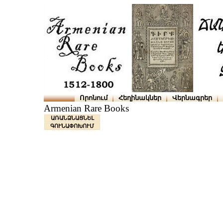
Որոնում
Հեղինակներ
Վերնագրեր
Armenian Rare Books
ԱՌԱՆՁՆԱՑՆԵԼ
ԳՈՒՆԱՓՈԽՈՒՄ