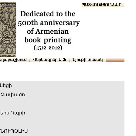
Տուն
Օգնություն
ՆԱԽԱՊԱՏՎՈՒԹՅՈՒՆՆԵՐ
եղաբաշխում
Վերնագրեր Ա-Ֆ
Նյութի տեսակ
ւնեցի
։ Չափածո
եոս Դպրի
ԴՆՈՒՊՕԼԻՍ