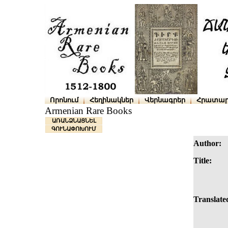
Որոնում
Հեղինակներ
Վերնագրեր
Հրատար
Armenian Rare Books
ԱՌԱՆՁՆԱՑՆԵԼ
ԳՈՒՆԱՓՈԽՈՒՄ
Author:
Title:
Translated