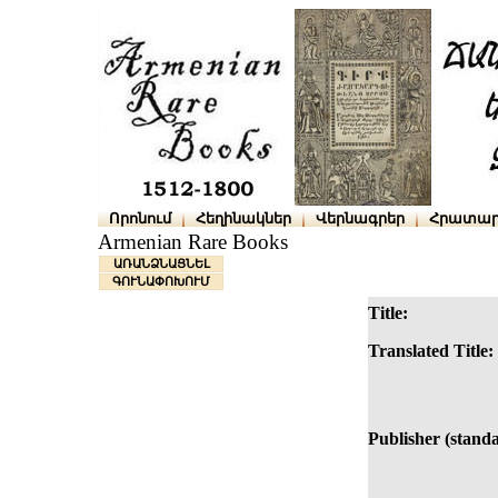
Որոնում
Հեղինակներ
Վերնագրեր
Հրատար
Armenian Rare Books
ԱՌԱՆՁՆԱՑՆԵԼ
ԳՈՒՆԱՓՈԽՈՒՄ
Title:
Translated Title:
Publisher (standa