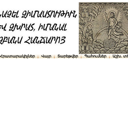
Հրատարակիչներ
Վայր
Տարեթվեր
Պահումներ
Աշխ․ տ