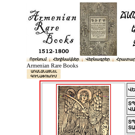
Որոնում
Հեղինակներ
Վերնագրեր
Հրատար
Armenian Rare Books
ԱՌԱՆՁՆԱՑՆԵԼ
ԳՈՒՆԱՓՈԽՈՒՄ
Վ
Տ
Վ
Տ
Տ