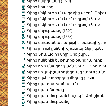
Գիրք հարցմանց (1729)
Գիրք հրաշից
Գիրք մեկնութեան աղօթից սրբոյն Գրիգ
Գիրք մեկնութեան եօթն թղթոցն Կաթուղի
Գիրք մեկնութեան եօթն թղթոցն Կաթուղի
Գիրք մոլութեանց (1720)
Գիրք մոլութեանց (1773)
Գիրք մտածական աղօթից, բանալի ջերմ
Գիրք յորում ընձեռի զհանդերձելոյ կենէ
Գիրք Յունաց որ կոչի Օրօլօկիoն
Գիրք ոսկեղէն եւ թուղթք քաղցրալուրք
Գիրք որ ի մնացորդացն Յիսուս Որդւոյ 
Գիրք որ կոչի շաւիղ լեզուագիտութեան
Գիրք ութն խորհրդոց մեղաց (1750)
Գիրք պատասխանական
Գիրք պատճառաց
Գիրք պատմութեան կայսերն Փոնցիան
Գիրք պատմութեանց