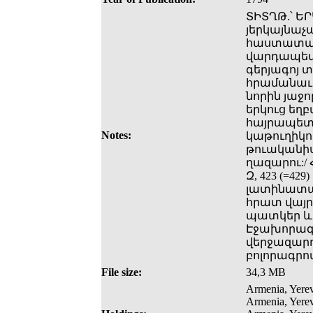
ՏԻՏՂԹ.՝ Ե
յերկայնաչա
հաստատա-/
վարդապետէ
գերյագոյ 
հրամանաւ
նորին յաջ
երկուց եղ
հայրապետո
Notes:
կաթուղիկոսի
թուականիս 
ղազարու:/
Զ, 423 (=4
լատինատառ
հրատ վայր
պատկեր և
Էջախորագր
վերջազարդ
բոլորագրո
File size:
34,3 MB
Armenia, Yerev
Armenia, Yere