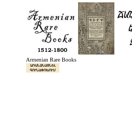
Armenian Rare Books
ԱՌԱՆՁՆԱՑՆԵԼ
ԳՈՒՆԱՓՈԽՈՒՄ