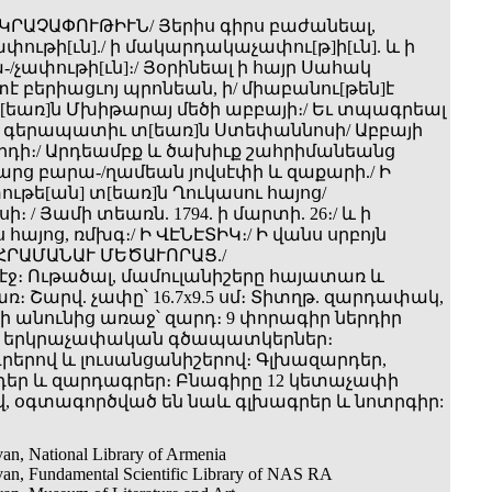
ՐԿՐԱՉԱՓՈՒԹԻՒՆ/ Յերիս գիրս բաժանեալ,
փութի[ւն]./ ի մակարդակաչափու[թ]ի[ւն]. և ի
չափութի[ւն]։/ Յօրինեալ ի հայր Սահակ
 բերիացւոյ պրոնեան, ի/ միաբանու[թեն]է
տ[եառ]ն Մխիթարայ մեծի աբբայի։/ Եւ տպագրեալ
 գերապատիւ տ[եառ]ն Ստեփաննոսի/ Աբբայի
որդի։/ Արդեամբք և ծախիւք շահրիմանեանց
բարց բարա-/ղամեան յովսէփի և զաքարի./ Ի
ւթե[ան] տ[եառ]ն Ղուկասու հայոց/
։ / Յամի տեառն. 1794. ի մարտի. 26։/ և ի
հայոց, ռմխգ։/ Ի ՎԷՆԷՏԻԿ։/ Ի վանս սրբոյն
 ՀՐԱՄԱՆԱՒ ՄԵԾԱՒՈՐԱՑ./
29) էջ։ Ութածալ, մամուլանիշերը հայատառ և
։ Շարվ. չափը՝ 16.7x9.5 սմ։ Տիտղթ. զարդափակ,
ի անունից առաջ՝ զարդ։ 9 փորագիր ներդիր
 երկրաչափական գծապատկերներ։
երով և լուսանցանիշերով։ Գլխազարդեր,
եր և զարդագրեր։ Բնագիրը 12 կետաչափի
վ, օգտագործված են նաև գլխագրեր և նոտրգիր:
an, National Library of Armenia
van, Fundamental Scientific Library of NAS RA