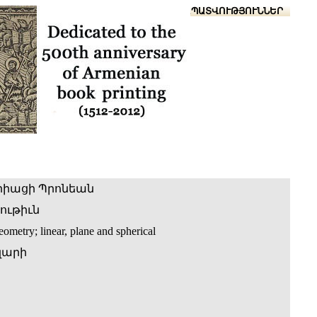
Տուն
Օգնություն
ՆԱԽԱՊԱՏՎՈՒԹՅՈՒՆՆԵՐ
րիացի Պրոնեան
ութիւն
ometry; linear, plane and spherical
զարի