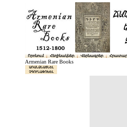
Որոնում
Հեղինակներ
Վերնագրեր
Հրատար
Armenian Rare Books
ԱՌԱՆՁՆԱՑՆԵԼ
ՉԳՈՒՆԱՓՈԽԵԼ