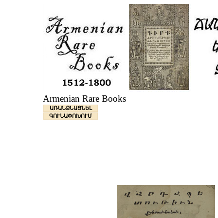
Armenian Rare Books
ԱՌԱՆՁՆԱՑՆԵԼ
ԳՈՒՆԱՓՈԽՈՒՄ