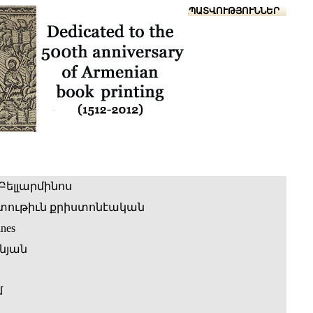
Տուն
Օգնություն
ՆԱԽԱՊԱՏՎՈՒԹՅՈՒՆՆԵՐ
Բելլարմինոս
ութիւն քրիստոնէական
ines
նյան
մ