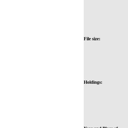
File size:
Holdings: