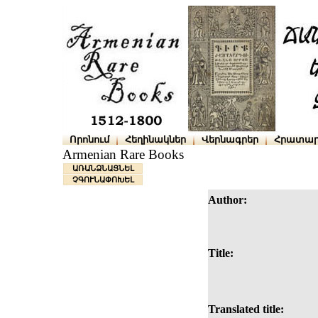
Որոնում
Հեղինակներ
Վերնագրեր
Հրատար
Armenian Rare Books
ԱՌԱՆՁՆԱՑՆԵԼ
ՉԳՈՒՆԱՓՈԽԵԼ
Author:
Title:
Translated title: