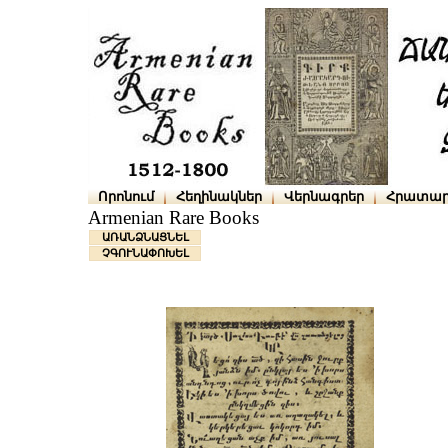
Որոնում
Հեղինակներ
Վերնագրեր
Հրատար
Armenian Rare Books
ԱՌԱՆՁՆԱՑՆԵԼ
ՉԳՈՒՆԱՓՈԽԵԼ