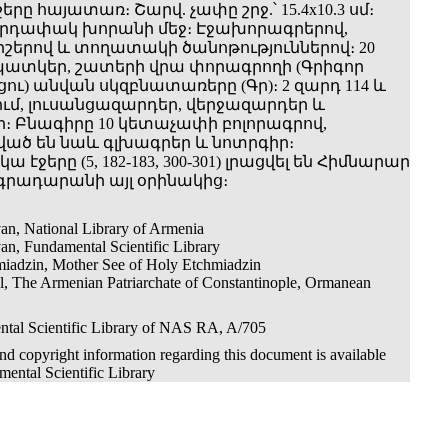
րը հայատառ։ Շարվ. չափը շրջ.՝ 15.4x10.3 սմ։
արդափակ խորանի մեջ։ Էջախորագրերով,
իշերով և տողատակի ծանոթություններով։ 20
ատկեր, շատերի վրա փորագրողի (Գրիգոր
ւ) անվան սկզբնատառերը (Գր)։ 2 զարդ 114 և
րում, լուսանցազարդեր, վերջազարդեր և
։ Բնագիրը 10 կետաչափի բոլորագրով,
ած են նաև գլխագրեր և նոտրգիր։
 էջերը (5, 182-183, 300-301) լրացվել են Հիմնարար
րադարանի այլ օրինակից։
an, National Library of Armenia
an, Fundamental Scientific Library
iadzin, Mother See of Holy Etchmiadzin
ul, The Armenian Patriarchate of Constantinople, Ormanean
tal Scientific Library of NAS RA, A/705
d copyright information regarding this document is available
ental Scientific Library