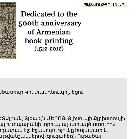
Տուն
Օգնություն
ՆԱԽԱՊԱՏՎՈՒԹՅՈՒՆՆԵՐ
ծատուր Կոստանդնուպոլսեցու
ԵՏԱ[րան] Տ[եառ]ն ՄԵՐՈՅ/ Յ[իսուս]ի Ք[րիստոս]ի։
լ ի/ տպարանի տրուպ ա[ստուա]ծատուրի։/
արդափակ էջ: Էջակուլությունը հայատառ և
թվանշաններով (զուգահեռ)։ Ութածալ