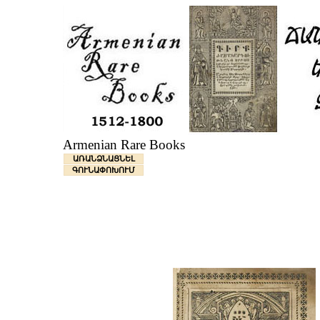
Armenian Rare Books
ԱՌԱՆՁՆԱՑՆԵԼ
ԳՈՒՆԱՓՈԽՈՒՄ