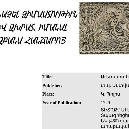
Title:
Աւետարան
Publisher:
տպ. Աստվա
Place:
Կ. Պոլիս
Year of Publication:
1729
ՏԻՏՂԹ.՝ ԱՒ
Տպագրեցեա
ՆԿ (460) զ
արաբական 