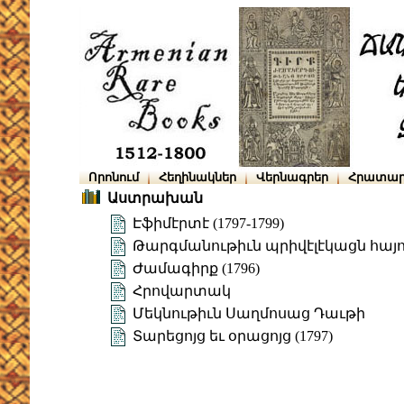
Որոնում
Հեղինակներ
Վերնագրեր
Հրատար
Աստրախան
Էֆիմէրտէ (1797-1799)
Թարգմանութիւն պրիվէլէկացն հայ
Ժամագիրք (1796)
Հրովարտակ
Մեկնութիւն Սաղմոսաց Դաւթի
Տարեցոյց եւ օրացոյց (1797)