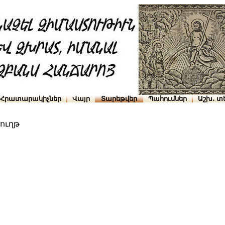
Հրատարակիչներ
Վայր
Տարեթվեր
Պահումներ
Աշխ․ տ
ուղթ