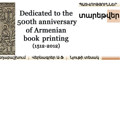
Տուն
Օգնություն
ՆԱԽԱՊԱՏՎՈՒԹՅՈՒՆՆԵՐ
տարեթվեր
եղաբաշխում
Վերնագրեր Ա-Ֆ
Նյութի տեսակ