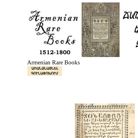
Armenian Rare Books
ԱՌԱՆՁՆԱՑՆԵԼ
ԳՈՒՆԱՓՈԽՈՒՄ