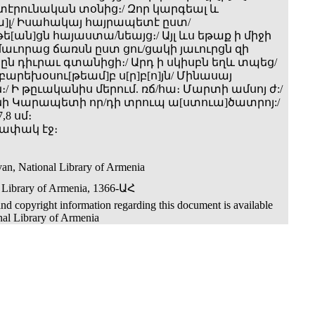
տէրունական տօնից։/ Զոր կարգեալ և
]լ/ Իսահակայ հայրապետէ ըստ/
[ան]ցն հայաստա/նեայց։/ Այլ ևս եթաք ի միջի
մաւորաց ճառսն ըստ ցու/ցակի յաւուրցն զի
ըն դիւրաւ գտանիցի։/ Արդ ի սկիսբն եղև տպեց/
բարեխօսու[թեամ]բ ս[ր]բ[ո]յն/ Մինասայ
/ Ի թըւականիս մերում. ռճ/հա։ Մարտի ամսոյ ժ:/
 Կարապետի որ/դի տրուպ ա[ստուա]ծատրոյ:/
,8 սմ։
գծափակ էջ։
an, National Library of Armenia
 Library of Armenia, 1366-ԱՀ
nd copyright information regarding this document is available
nal Library of Armenia