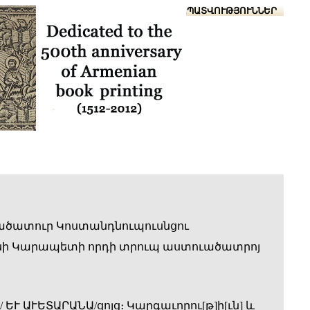
Տուն
Օգնություն
ՆԱԽԱՊԱՏՎՈՒԹՅՈՒՆՆԵՐ
ածատուր Կոստանդնուպուսնցու
ի Կարապետի որդի տրուպ աստուածատրոյ
ԵՒ ԱՒԵՏԱՐԱՆԱ/ցոյց։ Կարգաւորու[թ]ի[ւն] և