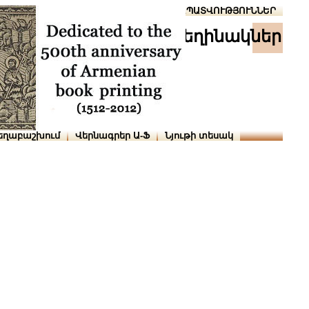
Տուն
Օգնություն
ՆԱԽԱՊԱՏՎՈՒԹՅՈՒՆՆԵՐ
հեղինակներ
եղաբաշխում
Վերնագրեր Ա-Ֆ
Նյութի տեսակ