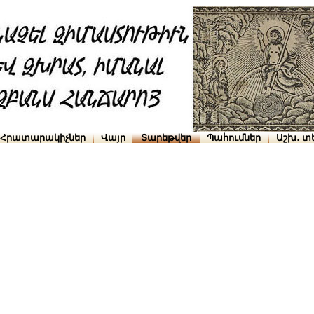
Հրատարակիչներ
Վայր
Տարեթվեր
Պահումներ
Աշխ․ տ