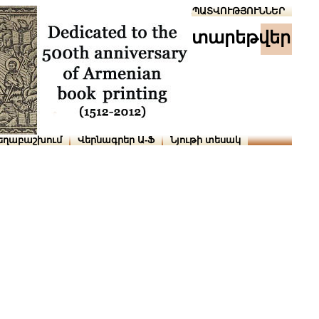
Տուն
Օգնություն
ՆԱԽԱՊԱՏՎՈՒԹՅՈՒՆՆԵՐ
տարեթվեր
եղաբաշխում
Վերնագրեր Ա-Ֆ
Նյութի տեսակ