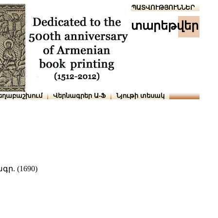
Տուն
Օգնություն
ՆԱԽԱՊԱՏՎՈՒԹՅՈՒՆՆԵՐ
տարեթվեր
եղաբաշխում
Վերնագրեր Ա-Ֆ
Նյութի տեսակ
ր. (1690)