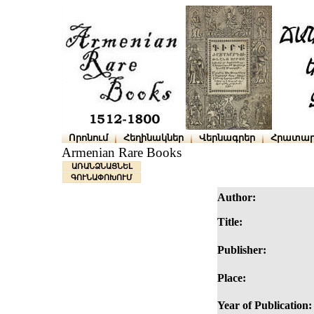
Որոնում
Հեղինակներ
Վերնագրեր
Հրատար
Armenian Rare Books
ԱՌԱՆՁՆԱՑՆԵԼ
ԳՈՒՆԱՓՈԽՈՒՄ
Author:
Title:
Publisher:
Place:
Year of Publication: