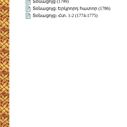
Տօնացոյց (1799)
Տօնացոյց: Երկրորդ հատոր (1786)
Տօնացոյց։ Հտ. 1-2 (1774-1775)