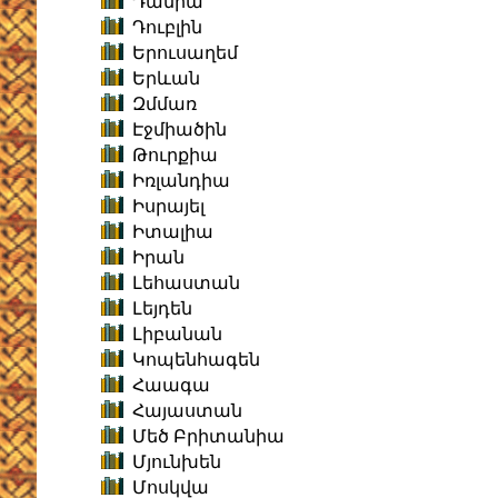
Դանիա
Դուբլին
Երուսաղեմ
Երևան
Զմմառ
Էջմիածին
Թուրքիա
Իռլանդիա
Իսրայել
Իտալիա
Իրան
Լեհաստան
Լեյդեն
Լիբանան
Կոպենհագեն
Հաագա
Հայաստան
Մեծ Բրիտանիա
Մյունխեն
Մոսկվա