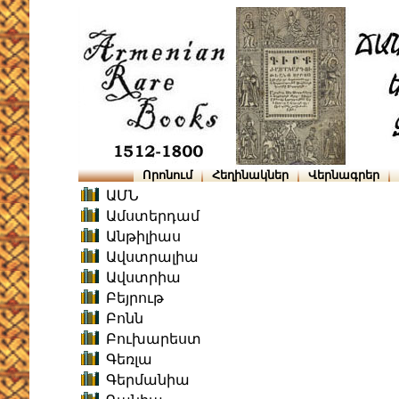
Որոնում
Հեղինակներ
Վերնագրեր
ԱՄՆ
Ամստերդամ
Անթիլիաս
Ավստրալիա
Ավստրիա
Բեյրութ
Բոնն
Բուխարեստ
Գեռլա
Գերմանիա