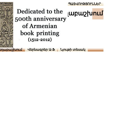
Տուն
Օգնություն
ՆԱԽԱՊԱՏՎՈՒԹՅՈՒՆՆԵՐ
աշխ․ տեղաբաշխում
եղաբաշխում
Վերնագրեր Ա-Ֆ
Նյութի տեսակ