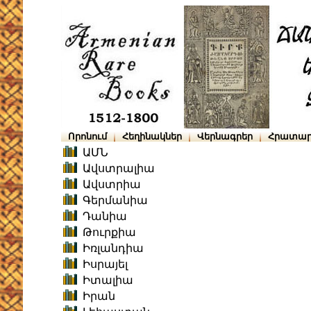
Որոնում
Հեղինակներ
Վերնագրեր
Հրատար
ԱՄՆ
Ավստրալիա
Ավստրիա
Գերմանիա
Դանիա
Թուրքիա
Իռլանդիա
Իսրայել
Իտալիա
Իրան