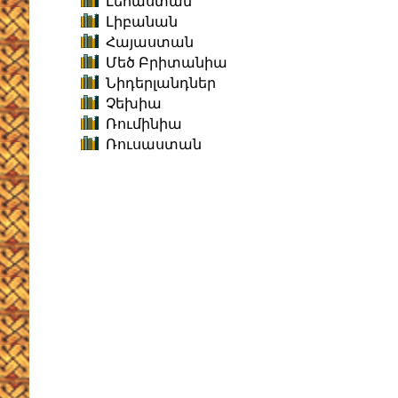
Լեհաստան
Լիբանան
Հայաստան
Մեծ Բրիտանիա
Նիդերլանդներ
Չեխիա
Ռումինիա
Ռուսաստան