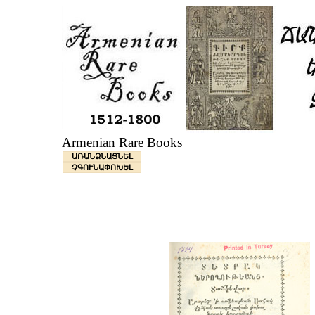
Armenian Rare Books
ԱՌԱՆՁՆԱՑՆԵԼ
ՉԳՈՒՆԱՓՈԽԵԼ