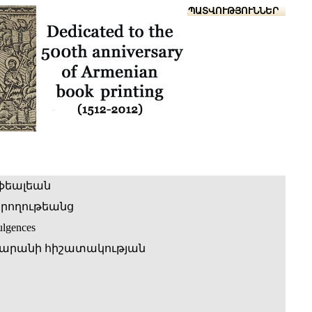
Տուն
Օգնություն
ՆԱԽԱՊԱՏՎՈՒԹՅՈՒՆՆԵՐ
ֆեալեան
րողութեանց
ulgences
արանի հիշատակության