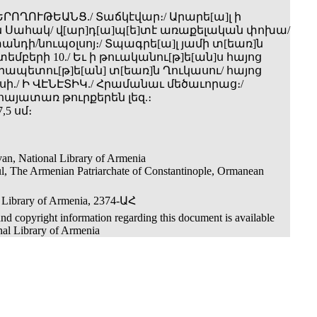
ԵՐՈՂՈՒԹԵԱՆՑ./ Տաճկէվար։/ Արարե[ա]լ ի
 Սահակ/ վ[ար]դ[ա]պ[ե]տէ առաքելական փոխա­/
անդի­/նուպօլսոյ։/ Տպագրե[ա]լ յամի տ[եառ]ն
պտեմբերի 10./ Եւ ի թուականու[թ]ե[ան]ս հայոց
յրապետու[թ]ե[ան] տ[եառ]ն Ղուկասու/ հայոց
ի./ Ի ՎԷՆԷՏԻԿ./ Հրամանաւ մեծաւորաց։/
հայատառ թուրքերեն լեզ.։
,5 սմ։
an, National Library of Armenia
ul, The Armenian Patriarchate of Constantinople, Ormanean
 Library of Armenia, 2374-ԱՀ
nd copyright information regarding this document is available
nal Library of Armenia