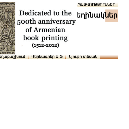
Տուն
Օգնություն
ՆԱԽԱՊԱՏՎՈՒԹՅՈՒՆՆԵՐ
հեղինակներ
եղաբաշխում
Վերնագրեր Ա-Ֆ
Նյութի տեսակ