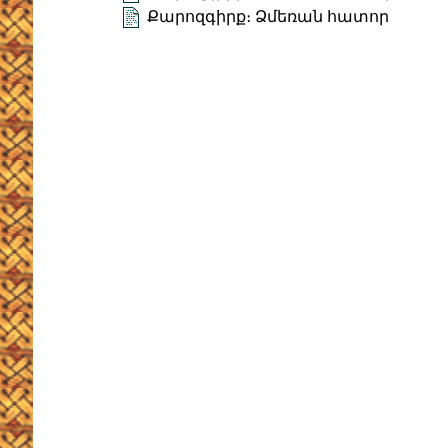
Քարոզգիրք։ Ձմեռան հատոր