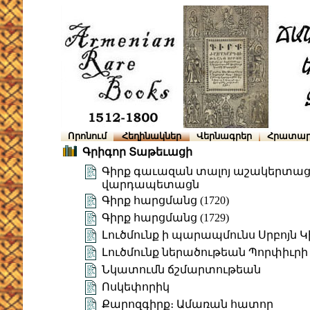
Որոնում
Հեղինակներ
Վերնագրեր
Հրատար
Գրիգոր Տաթեւացի
Գիրք գաւազան տալոյ աշակերտացն
վարդապետացն
Գիրք հարցմանց (1720)
Գիրք հարցմանց (1729)
Լուծմունք ի պարապմունս Սրբոյն Կ
Լուծմունք ներածութեան Պորփիւրի
Նկատումն ճշմարտութեան
Ոսկեփորիկ
Քարոզգիրք։ Ամառան հատոր