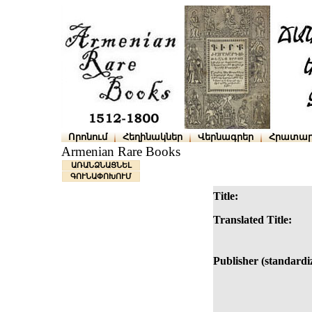
Որոնում
Հեղինակներ
Վերնագրեր
Հրատար
Armenian Rare Books
ԱՌԱՆՁՆԱՑՆԵԼ
ԳՈՒՆԱՓՈԽՈՒՄ
Title:
Translated Title:
Publisher (standardi