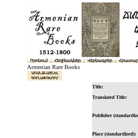
Որոնում
Հեղինակներ
Վերնագրեր
Հրատար
Armenian Rare Books
ԱՌԱՆՁՆԱՑՆԵԼ
ԳՈՒՆԱՓՈԽՈՒՄ
Title:
Translated Title:
Publisher (standardiz
Place (standardized):